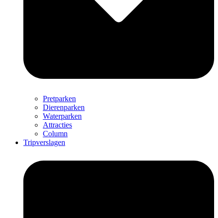
Pretparken
Dierenparken
Waterparken
Attracties
Column
Tripverslagen