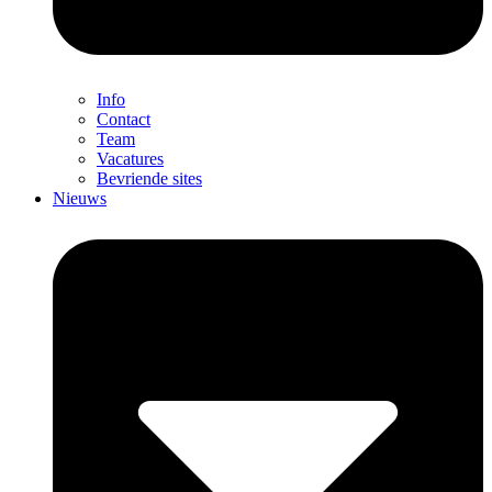
Info
Contact
Team
Vacatures
Bevriende sites
Nieuws