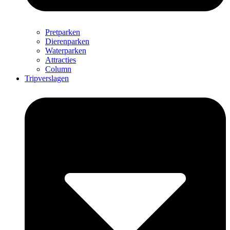
Pretparken
Dierenparken
Waterparken
Attracties
Column
Tripverslagen